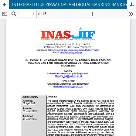
INTEGRASI FITUR ZISWAF DALAM DIGITAL BANKING BANK SYARIAH: PELUANG DAN TANTANGAN (STUDI KASUS PADA BANK SYARIAH INDONESIA)