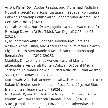
Arista, Fiansi Dwi, Abdur Razzaq, and Muhamad Yudistira
Nugraha. â€œMedia Sosial Instagram Sebagai Komunikasi
Dakwah Terhadap Peningkatan Pengetahuan Agama Pada
Gen Zâ€ 2, no. 3 (2025).
Fauziah, Annisa Nur. â€œMengajak Gen Z Lewat Kontenâ€¯:
Psikologi Dakwah Di Era Tiktok Dan Digitalâ€ 03, no. 03
(2025).
H, Muhammad Alfito Deanoza, Nindya Alya Ramiza U,
Nasywa Annisi Lillah, and Abdul Fadhil. â€œPeran Dakwah
Digital Dalam Menanamkan Kesadaran Beragama Bagi
Remaja Generasi Zâ€ 2 (2025).
Maulida, Dhiya Afifah, Najwa Annisa, and Marlia.
â€œAnalisis Pengaruh Konten Dakwah Di Sosial Media
Terhadap Kejiwaan Gen-Z.â€ Jurnal Religion: Jurnal Agama,
Sosial, Dan Budaya 1, no. 4 (2023).
Muthowah, Aflachal. â€œPesan Dakwah Melalui Akun Tiktok
Dalam Melestarikan Nilai Islami Pada Genz.â€ Jurnal Studi
Islam Lintas Negara 6, no. 1 (2024).
Nurhayati, R, and Diarti Andra Ningsih. â€œJurnal Kajian
Komunikasi Dan Penyiaran Islamâ€ 7, no. 2 (2025).
Studi, Jurnal, Islam Lintas, Noviana Aini, Universitas Kiai,