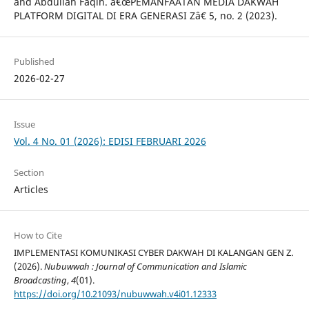
and Abdullah Faqih. â€œPEMANFAATAN MEDIA DAKWAH
PLATFORM DIGITAL DI ERA GENERASI Zâ€ 5, no. 2 (2023).
Published
2026-02-27
Issue
Vol. 4 No. 01 (2026): EDISI FEBRUARI 2026
Section
Articles
How to Cite
IMPLEMENTASI KOMUNIKASI CYBER DAKWAH DI KALANGAN GEN Z.
(2026).
Nubuwwah : Journal of Communication and Islamic
Broadcasting
,
4
(01).
https://doi.org/10.21093/nubuwwah.v4i01.12333