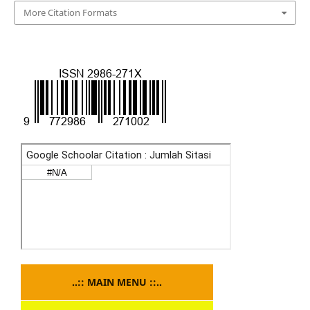
More Citation Formats
..:: MAIN MENU ::..