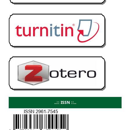
..:: ISSN ::..