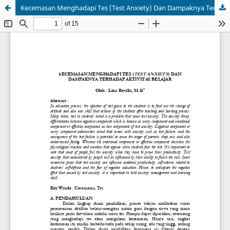
Kecemasan Menghadapi Tes (Test Anxiety) Dan Dampaknya Terhadap Aktivitas Belajar