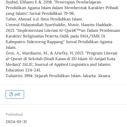
Syahid, Elihami E &. 2018. "Penerapan Pembelajaran
Pendidikan Agama Islam dalam Membentuk Karakter Pribadi
yang Islami." Jurnal Pendidikan 79-96.
Tafsir, Ahmad. n.d. Ilmu Pendidikan Islam.
Ummul Hidayatullah Syarifuddin, Munir, Hasyim Haddade.
2021. "Implementasi Literasi Al-Qurâ€™an Dalam Pembinaan
Karakter Religiusitas Peserta Didik pada SMA/SMK Di
Kabupaten Sidenreng Rappang." Jurnal Pendidikan Agama
Islam.
Zein, A., Mardianto, M., & Ariefky, H. 2021. "Program Literasi
al-Quran di Sekolah (Studi Kasus di SD Islam Al-Amjad Kota
Medan)." JALIE; Journal of Applied Linguistics and Islamic
Education 224-241.
Zuhairini. 1994. Sejarah Pendidikan Islam. Jakarta: Aksara.
pdf
Published
2024-01-31