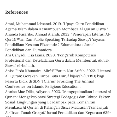
References
Amal, Muhammad Ichsanul. 2019. "Upaya Guru Pendidikan
Agama Islam dalam Kemampuan Membaca Al Qur'an Siswa ."
Ananda Pasaribu, Ahmad Afandi. 2022. "Penerapan Literasi Al-
Qurâ€™an Dan Public Speaking Terhadap Siswa/i Yayasan
Pendidikan Kesuma Elkaemde ." Edumaniora : Jurnal
Pendidikan dan Humaniora .
Ani Cahyadi, Lisa Liana. 2020. "Pengaruh Kompetensi
Profesional dan Keteladanan Guru dalam Membentuk Akhlak
Siswa." el-buhuth.
Anisa Firda Khumaira, Mirâ€™atun Nur Arifah. 2022. "Literasi
Al-Quran; Gerakan Tanpa Buta Huruf hijaiyah (GTBH) bagi
Peserta Didik di SDN 1 Ciarus." Prosiding The Annual
Conference on Islamic Religious Education .
Annisa Mae Dilla, Adiyono. 2023. "Mengoptimalkan L:iterasi Al
Qur'an: Mengeksplorasi Strategi Pedagogis dan Faktor-Faktor
Sosial-Lingkungan yang Berdampak pada Kemahiran
Membaca Al Qur'an di Kalangan Siswa Madrasah Tsanawiyah
Al-Ihsan Tanah Grogot." Jurnal Pendidikan dan Keguruan 639-