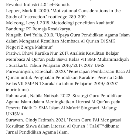
Revolusi Industri 4.0." el-Buhuth.
Lepper, Mark R. 2009. "Motivational Considerations in the
Study of Instruction." routledge 289-309.
Moleong, Lexy J. 2018. Metodologi penelitian kualitatif.
Bandung: PT Remaja Rosdakarya.
Ningsih, Dwi Yulia. 2019. "Upaya Guru Pendidikan Agama Islam
dalam Mengatasi Kesulitan Membaca Al Qur'an Di SMK
Negeri 2 Arga Makmur."
Pratiwi, Dhevi Kartika Nur. 2017. Analisis Kesulitan Belajar
Membaca Al Qur'an pada Siswa Kelas VII SMP Muhammadiyah
1 Surakarta Tahun Pelajaran 2016/2017. 2017: UMS.
Purwaningsih, Fatechah. 2020. "Penerapan Pembiasaan Baca Al
Qur'an untuk Penguatan Pendidikan Karakter Peserta Didik
Kelas VII SMP N 1 Surakarta tahun Pelajaran 2019/2020."
(eprintums).
Rahmawati, Nabila Nafisah. 2022. Strategi Guru Pendidikan
Agama Islam dalam Meningkatkan Literasi Al Qur'an pada
Peserta Didik Di SMA Islam Al Ma'arif Singosari. Malang:
UNISMA.
Surawan, Cindy Fatimah. 2021. "Peran Guru PAI Mengatasi
Kesulitan Siswa dalam Literasi Al Qur'an ." Taâ€™dibuna:
Jurnal Pendidikan Agama Islam.