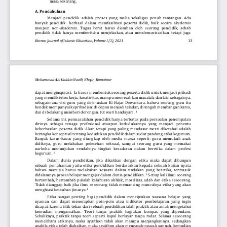
masa sekarang.
A.
Pendahuluan
Menjadi  pendidik  adalah  proses  yang  mulia  sekaligus  penuh  tantangan.  Ada 
banyak  pendidik    berhasil  dalam  memfasilitasi  peserta  didik,  baik  secara  akedemis 
maupun  non
-
akademis.  Tugas   berat  h
arus  diemban  oleh  seorang  pendidik,   sebab 
pendidik  tidak  hanya  memberitahu  menjelaskan,  atau  mendemostrasikan,  tetapi  juga 
Borneo
Journal of Islamic Education
, Volume I (1), 20
21
13
Muhammad Abi Hakkin Nazili, Khojir, Rumainur
dapat menginspirasi.  Ia harus membentuk seorang peserta didik untuk menjadi pribadi 
yang memiliki etos kerja, kreativitas, mampu mem
ecahkan masalah, dan lain sebagainya. 
sebagaimana  visi  guru  yang  dirimuskan  Ki  Hajar  Dewantara,  bahwa  seorang  guru  itu 
hendak mempunyai kepribadian: di depan menjadi teladan, di tengah membangun karsa, 
dan di belakang memberi dorongan, tut wuri handayani. 
1
Selama  ini,  permasalahan  pendidik  hanya  terbatas  pada  persoalan  penempatan 
dirinya   sebagai   tenaga   profesional   ataupun   kedudukannya   yang   menjadi   penentu 
keberhasilan  peserta  didik.  Akan  tetapi  yang  paling  mendasar  mesti  diketahui  adalah 
kerangka konseptua
l tentang kedudukan pendidik dalam sudut pandang etika keguruan. 
Banyak  kasus
-
kasus  yang  diungkap  oleh  media  massa  seperti;  guru  memukuli  anak 
didiknya,  guru  melakukan  pelecehan  seksual,  sampai  seorang  guru  yang  memakai 
narkoba   menunjukan   rendahnya   tingkat
kesadaran   dalam   beretika   dalam   profesi 
keguruan. 
2
Dalam  dunia  pendidikan,  jika  dikaitkan  dengan  etika  maka  dapat  dibangun 
sebuah  pemahaman  yaitu  etika  pendidikan  berdasarkan  kepada  sebuah  kajian  nyata 
bahwa  manusia  harus  melakukan  sesuatu  dalam  tindakan 
yang  beretika,  termasuk 
didalamnya proses belajar mengajar dalam dunia pendidikan. 
Setiap kali ilmu seorang 
3
bertambah,  bertambah  pulalah  keluhuran  akhlak,  moralitas,  adab  dan  etika  seseorang. 
Tidak  dianggap  baik  jika  ilmu  seseorang  tidak  memancing  muncul
nya  etika  yang  aka
n 
menghiasi keutuhan jiwanya.
4
Etika  sangat  penting  bagi  pendidik  dalam  menciptakan  suasana  belajar  yang 
nyaman  dan  dapat  menerapkan  poin
-
poin  atau  indikator  pembelajaran  yang  ingin 
dicapai. karena titik tekan dari sebuah pendidikan ialah
praktik atau amal; mengetahui 
kemudian   mengamalkan.
T
eori   tanpa   praktik   bagiakan   kompas   yang   dipendam. 
Sebaliknya,  praktik  tanpa  teori  seperti  kapal  berlayar  tanpa  radar.
Selama  seseorang 
memelihara  etikanya,  maka  syaithon  tidak  akan  mampu  menjangkaunya. 
sedangkan 
apabila e
tika telah diabaikan, maka syaithon
akan mengacak
-
ngacak sunnah, kemudian 