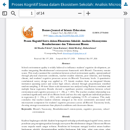
Proses Kognitif Siswa dalam Ekosistem Sekolah: Analisis Microsystem Bronfenbrenner dan Taksonomi Bloom