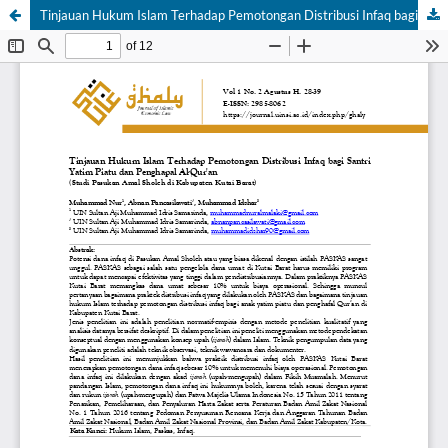
Tinjauan Hukum Islam Terhadap Pemotongan Distribusi Infaq bagi Santri Yatim Piatu dan Penghapal Al-Qur'an