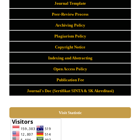
Journal Template
Peer-Review Process
Archiving Policy
Plagiarism Policy
Copyright Notice
Indexing and Abstracting
Open Access Policy
Publication Fee
Journal's Doc (Sertifikat SINTA & SK Akreditasi)
Visit Statistic