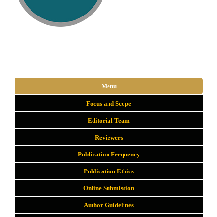
Menu
Focus and Scope
Editorial Team
Reviewers
Publication Frequency
Publication Ethics
Online Submission
Author Guidelines