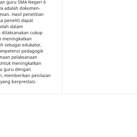
dan guru SMA Negeri 6
ya adalah dokumen-
evan. Hasil penelitian
a peneliti dapat
olah dalam
 dilaksanakan cukup
am meningkatkan
ah sebagai edukator,
kompetensi pedagogik
anaan pelaksanaan
 Untuk meningkatkan
tu guru dengan
n, memberikan penilaian
yang berprestasi.