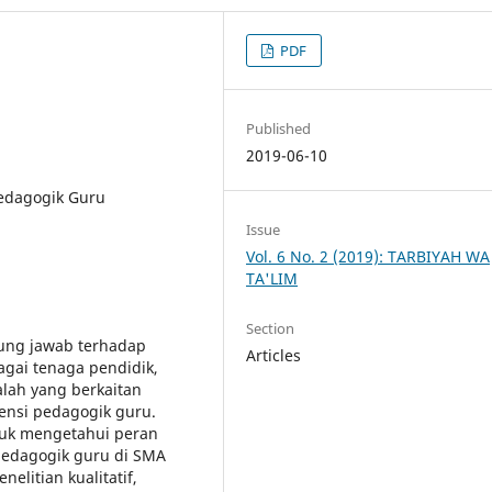
PDF
Published
2019-06-10
Pedagogik Guru
Issue
Vol. 6 No. 2 (2019): TARBIYAH WA
TA'LIM
Section
gung jawab terhadap
Articles
agai tenaga pendidik,
alah yang berkaitan
ensi pedagogik guru.
ntuk mengetahui peran
pedagogik guru di SMA
elitian kualitatif,