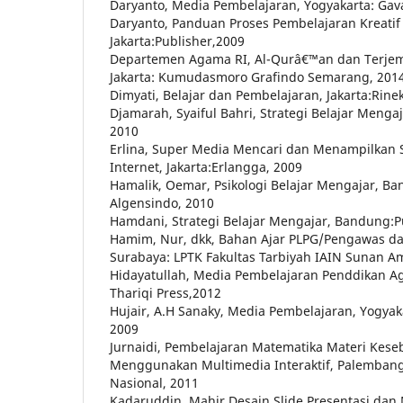
Daryanto, Media Pembelajaran, Yogyakarta: Gav
Daryanto, Panduan Proses Pembelajaran Kreatif 
Jakarta:Publisher,2009
Departemen Agama RI, Al-Qurâ€™an dan Terjem
Jakarta: Kumudasmoro Grafindo Semarang, 201
Dimyati, Belajar dan Pembelajaran, Jakarta:Rine
Djamarah, Syaiful Bahri, Strategi Belajar Mengaja
2010
Erlina, Super Media Mencari dan Menampilkan
Internet, Jakarta:Erlangga, 2009
Hamalik, Oemar, Psikologi Belajar Mengajar, B
Algensindo, 2010
Hamdani, Strategi Belajar Mengajar, Bandung:Pu
Hamim, Nur, dkk, Bahan Ajar PLPG/Pengawas da
Surabaya: LPTK Fakultas Tarbiyah IAIN Sunan A
Hidayatullah, Media Pembelajaran Penddikan Ag
Thariqi Press,2012
Hujair, A.H Sanaky, Media Pembelajaran, Yogyaka
2009
Jurnaidi, Pembelajaran Matematika Materi Ke
Menggunakan Multimedia Interaktif, Palembang
Nasional, 2011
Kadaruddin, Mahir Desain Slide Presentasi dan