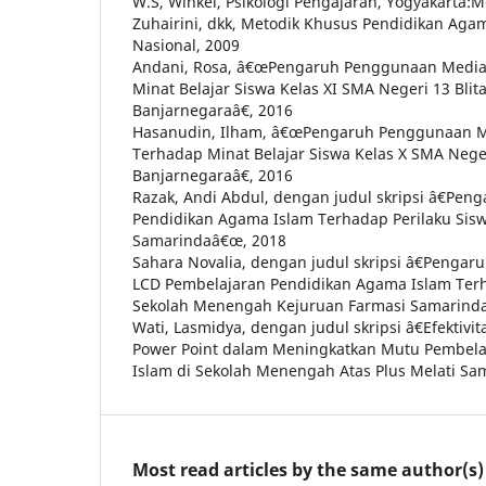
W.S, Winkel, Psikologi Pengajaran, Yogyakarta:
Zuhairini, dkk, Metodik Khusus Pendidikan Aga
Nasional, 2009
Andani, Rosa, â€œPengaruh Penggunaan Media
Minat Belajar Siswa Kelas XI SMA Negeri 13 Bli
Banjarnegaraâ€, 2016
Hasanudin, Ilham, â€œPengaruh Penggunaan M
Terhadap Minat Belajar Siswa Kelas X SMA Nege
Banjarnegaraâ€, 2016
Razak, Andi Abdul, dengan judul skripsi â€Pen
Pendidikan Agama Islam Terhadap Perilaku Sis
Samarindaâ€œ, 2018
Sahara Novalia, dengan judul skripsi â€Penga
LCD Pembelajaran Pendidikan Agama Islam Terh
Sekolah Menengah Kejuruan Farmasi Samarind
Wati, Lasmidya, dengan judul skripsi â€Efekti
Power Point dalam Meningkatkan Mutu Pembela
Islam di Sekolah Menengah Atas Plus Melati Sa
Most read articles by the same author(s)