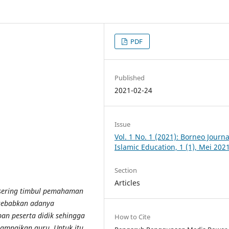
PDF
Published
2021-02-24
Issue
Vol. 1 No. 1 (2021): Borneo Journa
Islamic Education, 1 (1), Mei 202
Section
Articles
 sering timbul pemahaman
disebabkan adanya
an peserta didik sehingga
How to Cite
sampaikan guru. Untuk itu