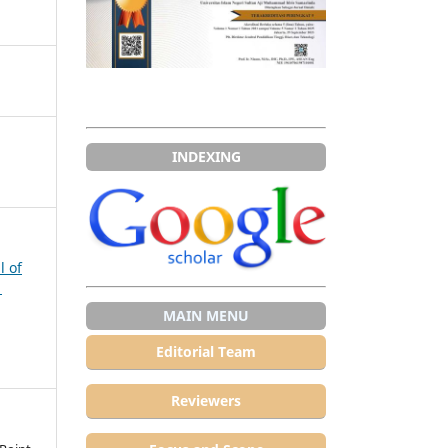
INDEXING
l of
1
MAIN MENU
Editorial Team
Reviewers