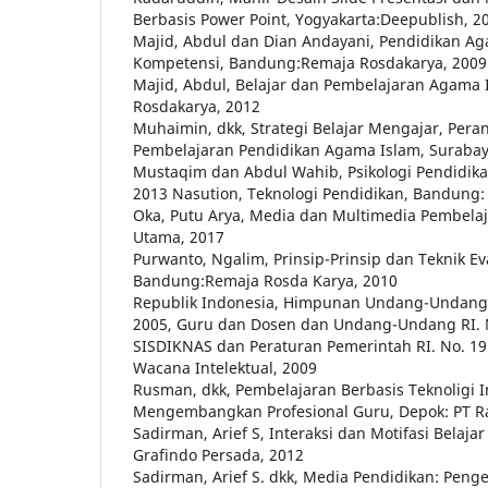
Berbasis Power Point, Yogyakarta:Deepublish, 2
Majid, Abdul dan Dian Andayani, Pendidikan Ag
Kompetensi, Bandung:Remaja Rosdakarya, 2009
Majid, Abdul, Belajar dan Pembelajaran Agama
Rosdakarya, 2012
Muhaimin, dkk, Strategi Belajar Mengajar, Per
Pembelajaran Pendidikan Agama Islam, Surabaya
Mustaqim dan Abdul Wahib, Psikologi Pendidikan
2013 Nasution, Teknologi Pendidikan, Bandung:
Oka, Putu Arya, Media dan Multimedia Pembelaj
Utama, 2017
Purwanto, Ngalim, Prinsip-Prinsip dan Teknik E
Bandung:Remaja Rosda Karya, 2010
Republik Indonesia, Himpunan Undang-Undang
2005, Guru dan Dosen dan Undang-Undang RI.
SISDIKNAS dan Peraturan Pemerintah RI. No. 19
Wacana Intelektual, 2009
Rusman, dkk, Pembelajaran Berbasis Teknoligi 
Mengembangkan Profesional Guru, Depok: PT Ra
Sadirman, Arief S, Interaksi dan Motifasi Belajar
Grafindo Persada, 2012
Sadirman, Arief S. dkk, Media Pendidikan: Pen