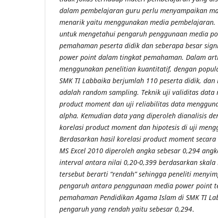
dalam pembelajaran guru perlu menyampaikan ma
menarik yaitu menggunakan media pembelajaran. Tu
untuk mengetahui pengaruh penggunaan media pow
pemahaman peserta didik dan seberapa besar sign
power point dalam tingkat pemahaman. Dalam artike
menggunakan penelitian kuantitatif, dengan popula
SMK TI Labbaika berjumlah 110 peserta didik, da
adalah random sampling.
Teknik uji validitas da
product moment dan uji reliabilitas data menggu
alpha.
Kemudian data yang diperoleh dianalisis 
korelasi product moment dan hipotesis di uji meng
Berdasarkan hasil korelasi product moment secar
MS Excel 2010 diperoleh angka sebesar 0,294 angk
interval antara nilai 0,20-0,399 berdasarkan skala 
tersebut berarti “rendah” sehingga peneliti meny
pengaruh antara penggunaan media power point t
pemahaman Pendidikan Agama Islam di SMK TI La
pengaruh yang rendah yaitu sebesar 0,294
.