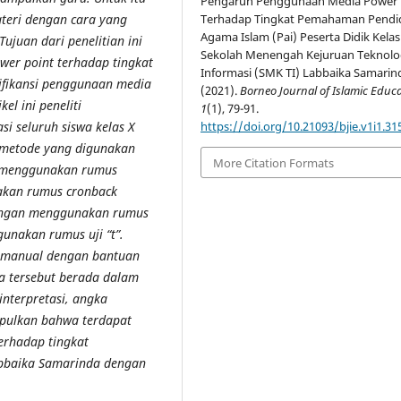
Pengaruh Penggunaan Media Power 
teri dengan cara yang
Terhadap Tingkat Pemahaman Pendi
Agama Islam (Pai) Peserta Didik Kelas
juan dari penelitian ini
Sekolah Menengah Kejuruan Teknolo
er point terhadap tingkat
Informasi (SMK TI) Labbaika Samarin
ifikansi penggunaan media
(2021).
Borneo Journal of Islamic Educ
l ini peneliti
1
(1), 79-91.
si seluruh siswa kelas X
https://doi.org/10.21093/bjie.v1i1.31
n metode yang digunakan
More Citation Formats
ta menggunakan rumus
nakan rumus
cronback
dengan menggunakan rumus
gunakan rumus uji “t”
.
a manual dengan bantuan
a tersebut berada dalam
interpretasi, angka
impulkan bahwa terdapat
erhadap tingkat
bbaika Samarinda dengan