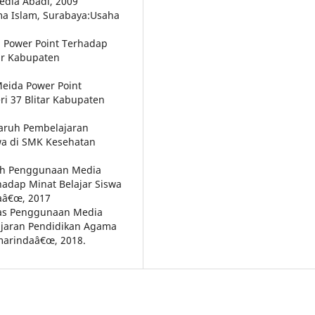
Media Abadi, 2009
ma Islam, Surabaya:Usaha
 Power Point Terhadap
tar Kabupaten
eida Power Point
ri 37 Blitar Kabupaten
garuh Pembelajaran
wa di SMK Kesehatan
ruh Penggunaan Media
adap Minat Belajar Siswa
aâ€œ, 2017
vitas Penggunaan Media
jaran Pendidikan Agama
marindaâ€œ, 2018.