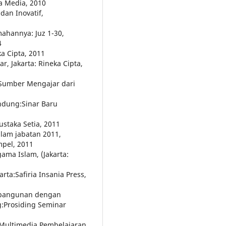
a Media, 2010
dan Inovatif,
ahannya: Juz 1-30,
4
ka Cipta, 2011
r, Jakarta: Rineka Cipta,
 Sumber Mengajar dari
andung:Sinar Baru
staka Setia, 2011
lam jabatan 2011,
mpel, 2011
ama Islam, (Jakarta:
rta:Safiria Insania Press,
sebangunan dengan
:Prosiding Seminar
 Multimedia Pembelajaran