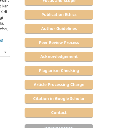
Focus and Scope
Point
dikan
 X di
Publication Ethics
gi
da.
Author Guidelines
ation
,
53
Peer Review Process
Acknowledgement
Plagiarism Checking
Article Processing Charge
Citation in Google Scholar
Contact