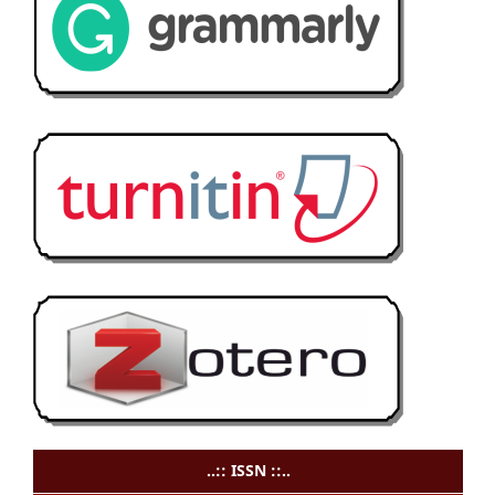
..:: ISSN ::..