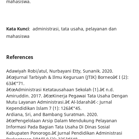
mahasiswa.
Kata Kunci
: administrasi, tata usaha, pelayanan dan
mahasiswa
References
Adawiyah Robi/atul, Nurbayani Etty, Sunanik. 2020.
â€œJurnal Tarbiyah & Ilmu Keguruan (JTIK) Borneoâ€ I (2):
63â€“71.
â€œAdministrasi Ketatausahaan Sekolah (1).â€ n.d.
Amiruddin. 2017. â€œKinerja Pegawai Tata Usaha Dengan
Mutu Layanan Administrasi.â€ Al-Idarahâ€¯: Jurnal
Kependidikan Islam 7 (1): 126â€“45.
Ardiana, Sri, and Bambang Suratman. 2020.
â€œPengelolaan Arsip Dalam Mendukung Pelayanan
Informasi Pada Bagian Tata Usaha Di Dinas Sosial
Kabupaten Ponorogo.â€ Jurnal Pendidikan Administrasi