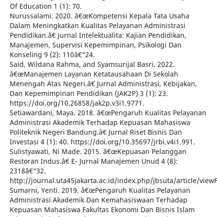
Of Education 1 (1): 70.
Nurussalami. 2020. â€œKompetensi Kepala Tata Usaha
Dalam Meningkatkan Kualitas Pelayanan Administrasi
Pendidikan.â€ Jurnal Intelektualita: Kajian Pendidikan,
Manajemen, Supervisi Kepemimpinan, Psikologi Dan
Konseling 9 (2): 110â€“24.
Said, Wildana Rahma, and Syamsurijal Basri. 2022.
â€œManajemen Layanan Ketatausahaan Di Sekolah
Menengah Atas Negeri.â€ Jurnal Administrasi, Kebijakan,
Dan Kepemimpinan Pendidikan (JAK2P) 3 (1): 23.
https://doi.org/10.26858/jak2p.v3i1.9771.
Setiawardani, Maya. 2018. â€œPengaruh Kualitas Pelayanan
Administrasi Akademik Terhadap Kepuasan Mahasiswa
Politeknik Negeri Bandung.â€ Jurnal Riset Bisnis Dan
Investasi 4 (1): 40. https://doi.org/10.35697/jrbi.v4i1.991.
Sulistyawati, Ni Made. 2015. â€œKepuasan Pelanggan
Restoran Indus.â€ E- Jurnal Manajemen Unud 4 (8):
2318â€“32.
http://journal.uta45jakarta.ac.id/index.php/jbsuta/article/view
Sumarni, Yenti. 2019. â€œPengaruh Kualitas Pelayanan
Administrasi Akademik Dan Kemahasiswaan Terhadap
Kepuasan Mahasiswa Fakultas Ekonomi Dan Bisnis Islam