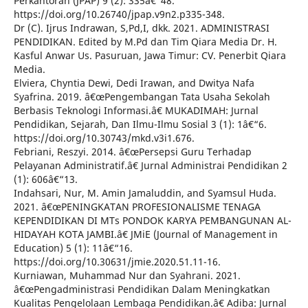
Perkantoran (JPAP) 9 (2): 335â€“48.
https://doi.org/10.26740/jpap.v9n2.p335-348.
Dr (C). Ijrus Indrawan, S,Pd,I, dkk. 2021. ADMINISTRASI
PENDIDIKAN. Edited by M.Pd dan Tim Qiara Media Dr. H.
Kasful Anwar Us. Pasuruan, Jawa Timur: CV. Penerbit Qiara
Media.
Elviera, Chyntia Dewi, Dedi Irawan, and Dwitya Nafa
Syafrina. 2019. â€œPengembangan Tata Usaha Sekolah
Berbasis Teknologi Informasi.â€ MUKADIMAH: Jurnal
Pendidikan, Sejarah, Dan Ilmu-Ilmu Sosial 3 (1): 1â€“6.
https://doi.org/10.30743/mkd.v3i1.676.
Febriani, Reszyi. 2014. â€œPersepsi Guru Terhadap
Pelayanan Administratif.â€ Jurnal Administrai Pendidikan 2
(1): 606â€“13.
Indahsari, Nur, M. Amin Jamaluddin, and Syamsul Huda.
2021. â€œPENINGKATAN PROFESIONALISME TENAGA
KEPENDIDIKAN DI MTs PONDOK KARYA PEMBANGUNAN AL-
HIDAYAH KOTA JAMBI.â€ JMiE (Journal of Management in
Education) 5 (1): 11â€“16.
https://doi.org/10.30631/jmie.2020.51.11-16.
Kurniawan, Muhammad Nur dan Syahrani. 2021.
â€œPengadministrasi Pendidikan Dalam Meningkatkan
Kualitas Pengelolaan Lembaga Pendidikan.â€ Adiba: Jurnal