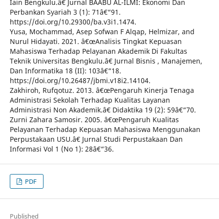
Iain Bengkulu.â€ Jurnal BAABU AL-ILMI: Ekonomi Dan
Perbankan Syariah 3 (1): 71â€“91.
https://doi.org/10.29300/ba.v3i1.1474.
Yusa, Mochammad, Asep Sofwan F Alqap, Helmizar, and
Nurul Hidayati. 2021. â€œAnalisis Tingkat Kepuasan
Mahasiswa Terhadap Pelayanan Akademik Di Fakultas
Teknik Universitas Bengkulu.â€ Jurnal Bisnis , Manajemen,
Dan Informatika 18 (II): 103â€“18.
https://doi.org/10.26487/jbmi.v18i2.14104.
Zakhiroh, Rufqotuz. 2013. â€œPengaruh Kinerja Tenaga
Administrasi Sekolah Terhadap Kualitas Layanan
Administrasi Non Akademik.â€ Didaktika 19 (2): 59â€“70.
Zurni Zahara Samosir. 2005. â€œPengaruh Kualitas
Pelayanan Terhadap Kepuasan Mahasiswa Menggunakan
Perpustakaan USU.â€ Jurnal Studi Perpustakaan Dan
Informasi Vol 1 (No 1): 28â€“36.
PDF
Published