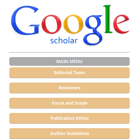
MAIN MENU
Editorial Team
Reviewers
Focus and Scope
Publication Ethics
Author Guidelines