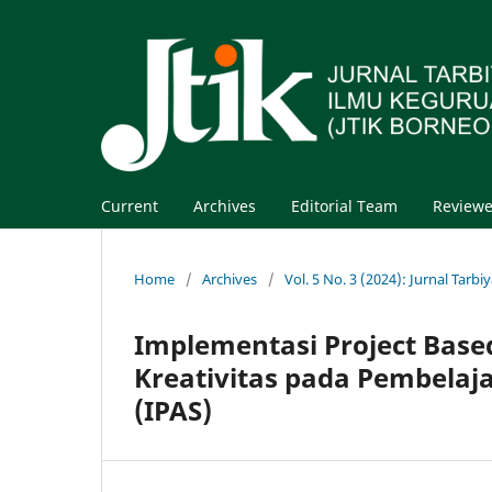
Current
Archives
Editorial Team
Reviewe
Home
/
Archives
/
Vol. 5 No. 3 (2024): Jurnal Tar
Implementasi Project Bas
Kreativitas pada Pembelaj
(IPAS)