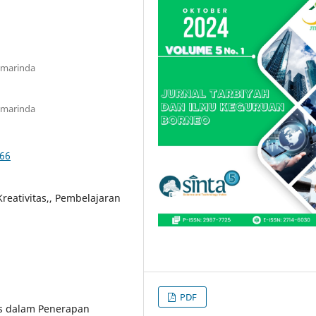
amarinda
amarinda
366
eativitas,, Pembelajaran
PDF
tas dalam Penerapan