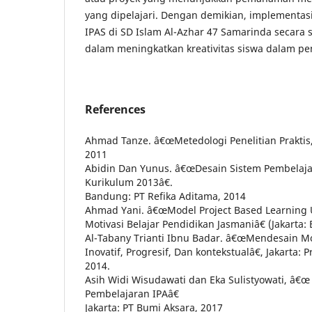
yang dipelajari. Dengan demikian, implementas
IPAS di SD Islam Al-Azhar 47 Samarinda secara s
dalam meningkatkan kreativitas siswa dalam pem
References
Ahmad Tanze. â€œMetedologi Penelitian Praktis,â
2011
Abidin Dan Yunus. â€œDesain Sistem Pembelaj
Kurikulum 2013â€.
Bandung: PT Refika Aditama, 2014
Ahmad Yani. â€œModel Project Based Learning
Motivasi Belajar Pendidikan Jasmaniâ€ (Jakarta:
Al-Tabany Trianti Ibnu Badar. â€œMendesain M
Inovatif, Progresif, Dan kontekstualâ€, Jakarta
2014.
Asih Widi Wisudawati dan Eka Sulistyowati, â€œ
Pembelajaran IPAâ€
Jakarta: PT Bumi Aksara, 2017