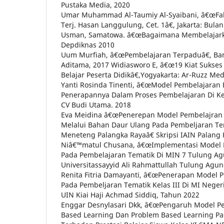
Pustaka Media, 2020
Umar Muhammad Al-Taumiy Al-Syaibani, â€œFals
Terj. Hasan Langgulung, Cet. 1â€, Jakarta: Bula
Usman, Samatowa. â€œBagaimana Membelajarkan 
Depdiknas 2010
Uum Murfiah, â€œPembelajaran Terpaduâ€, Ban
Aditama, 2017 Widiasworo E, â€œ19 Kiat Sukse
Belajar Peserta Didikâ€,Yogyakarta: Ar-Ruzz Med
Yanti Rosinda Tinenti, â€œModel Pembelajaran 
Penerapannya Dalam Proses Pembelajaran Di Ke
CV Budi Utama. 2018
Eva Meidina â€œPenerepan Model Pembelajran 
Melalui Bahan Daur Ulang Pada Pembeljaran Te
Meneteng Palangka Rayaâ€ Skripsi IAIN Palang 
Niâ€™matul Chusana, â€œImplementasi Model P
Pada Pembelajaran Tematik Di MIN 7 Tulung Agu
Universitassayyid Ali Rahmattullah Tulung Agu
Renita Fitria Damayanti, â€œPenerapan Model P
Pada Pembeljaran Tematik Kelas III Di MI Negeri
UIN Kiai Haji Achmad Siddiq, Tahun 2022
Enggar Desnylasari Dkk, â€œPengaruh Model Pe
Based Learning Dan Problem Based Learning Pa