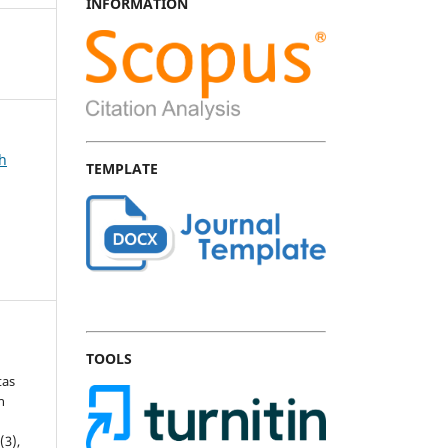
INFORMATION
ah
TEMPLATE
TOOLS
tas
n
5
(3),