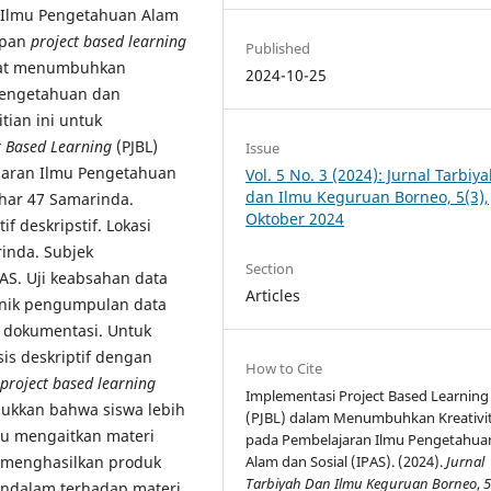
n Ilmu Pengetahuan Alam
apan
project based learning
Published
apat menumbuhkan
2024-10-25
 pengetahuan dan
ian ini untuk
t Based Learning
(PJBL)
Issue
jaran Ilmu Pengetahuan
Vol. 5 No. 3 (2024): Jurnal Tarbiy
dan Ilmu Keguruan Borneo, 5(3),
zhar 47 Samarinda.
Oktober 2024
if deskripstif. Lokasi
rinda. Subjek
Section
PAS. Uji keabsahan data
Articles
knik pengumpulan data
n dokumentasi. Untuk
sis deskriptif dengan
How to Cite
project based learning
Implementasi Project Based Learning
jukkan bahwa siswa lebih
(PJBL) dalam Menumbuhkan Kreativi
pu mengaitkan materi
pada Pembelajaran Ilmu Pengetahua
Alam dan Sosial (IPAS). (2024).
Jurnal
 menghasilkan produk
Tarbiyah Dan Ilmu Keguruan Borneo
,
ndalam terhadap materi