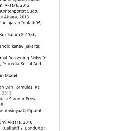
mi Aksara, 2012
 Kontenporer: Suatu
mi Aksara, 2013
ajaran Inofatifâ€,
urikulum 2013â€,
didikanâ€, Jakarta:
mal Reasoning Skilss In
 Procedia-Social And
an Model
kan Dan Formulasi Ke
, 2012
tasi Standar Proses
18
ntasinyaâ€, Ciputat:
umi Aksara, 2010
ualitatif ?, Bandung :