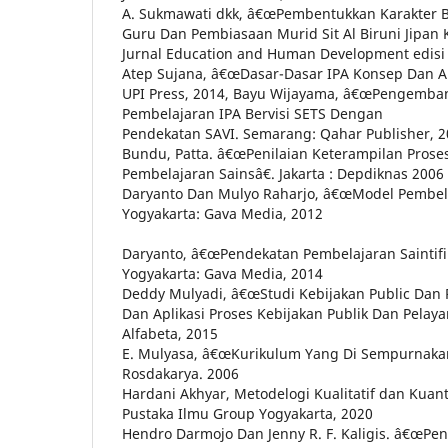
A. Sukmawati dkk, â€œPembentukkan Karakter B
Guru Dan Pembiasaan Murid Sit Al Biruni Jipan 
Jurnal Education and Human Development edisi 
Atep Sujana, â€œDasar-Dasar IPA Konsep Dan Ap
UPI Press, 2014, Bayu Wijayama, â€œPengemba
Pembelajaran IPA Bervisi SETS Dengan
Pendekatan SAVI. Semarang: Qahar Publisher, 
Bundu, Patta. â€œPenilaian Keterampilan Prose
Pembelajaran Sainsâ€. Jakarta : Depdiknas 2006
Daryanto Dan Mulyo Raharjo, â€œModel Pembelaj
Yogyakarta: Gava Media, 2012
Daryanto, â€œPendekatan Pembelajaran Saintifi
Yogyakarta: Gava Media, 2014
Deddy Mulyadi, â€œStudi Kebijakan Public Dan 
Dan Aplikasi Proses Kebijakan Publik Dan Pelaya
Alfabeta, 2015
E. Mulyasa, â€œKurikulum Yang Di Sempurnaka
Rosdakarya. 2006
Hardani Akhyar, Metodelogi Kualitatif dan Kuantit
Pustaka Ilmu Group Yogyakarta, 2020
Hendro Darmojo Dan Jenny R. F. Kaligis. â€œPendi