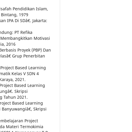
afah Pendidikan Islam,
n Bintang, 1979
IPA Di SDâ€. Jakarta:
dung: PT Refika
s Membangkitkan Motivasi
ia, 2016
Berbasis Proyek (PBP) Dan
lasâ€ Grup Penerbitan
Project Based Learning
matik Kelas V SDN 4
Karaya, 2021.
roject Based Learning
ngâ€. Skripsi
ng Tahun 2021.
roject Based Learning
 Banyuwangiâ€, Skripsi
mbelajaran Project
da Materi Termokimia