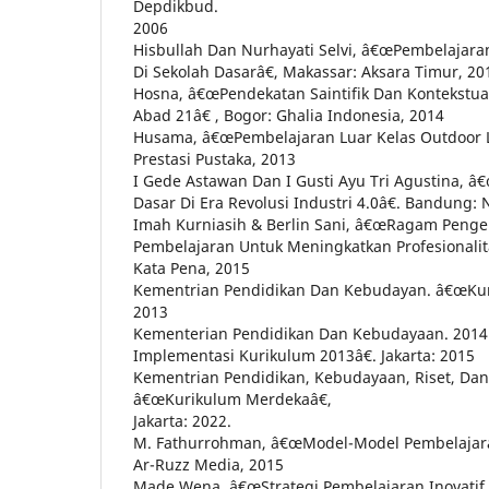
Depdikbud.
2006
Hisbullah Dan Nurhayati Selvi, â€œPembelajar
Di Sekolah Dasarâ€, Makassar: Aksara Timur, 20
Hosna, â€œPendekatan Saintifik Dan Kontekstu
Abad 21â€ , Bogor: Ghalia Indonesia, 2014
Husama, â€œPembelajaran Luar Kelas Outdoor Le
Prestasi Pustaka, 2013
I Gede Astawan Dan I Gusti Ayu Tri Agustina, â
Dasar Di Era Revolusi Industri 4.0â€. Bandung:
Imah Kurniasih & Berlin Sani, â€œRagam Pen
Pembelajaran Untuk Meningkatkan Profesionalita
Kata Pena, 2015
Kementrian Pendidikan Dan Kebudayan. â€œKuri
2013
Kementerian Pendidikan Dan Kebudayaan. 201
Implementasi Kurikulum 2013â€. Jakarta: 2015
Kementrian Pendidikan, Kebudayaan, Riset, Dan
â€œKurikulum Merdekaâ€,
Jakarta: 2022.
M. Fathurrohman, â€œModel-Model Pembelajaran I
Ar-Ruzz Media, 2015
Made Wena, â€œStrategi Pembelajaran Inovatif