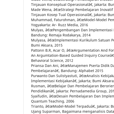
Tinjauan Konseptual Operasionalâ€, Jakarta: Bu
Made Wena, â€œStrategi Pembelajaran Inovatif
Tinjauan Kosep Tual Operasionalâ€, Jakarta: Bu
Muhammad, Faturohman, â€œModel-Model Pembel
Yogyakarta: Ar- Ruzz Media, 2016
Mulyas, â€œPengembangan Dan Implementasi K
Bandung: Remaja Rodakarya, 2014
Mulyasa, â€œImplementasi Kurikulum Satuan Pen
Bumi Aksara, 2015
Pattonn B.R, Acar O, â€œArgumentation And For
An Argumtation-Based Guided Inquiry Courseâ€,
Behavioral Science, 2012
Priansa Dan Ani, â€œManajemen Pserta Didik D
Pembelajaranâ€, Bandung: Alphabet 2015
Purwanto Dan Sulistyastuti, â€œAnalisis Kebija
Implementasi Kebijakanâ€, Jakarta; Bumi Aksara
Rusman, â€œBelajar Dan Pembelajaran Berorien
Pendidikanâ€, Jakarta: Pernadamedia Group, 20
Syaifudin, â€œDesain Pembelajaran Dan Impleme
Quantum Teaching. 2006
Trianto, â€œModel-Model Terpaduâ€, Jakarta: B
Ujang Suparman, Bagaimana menganalisis Data K