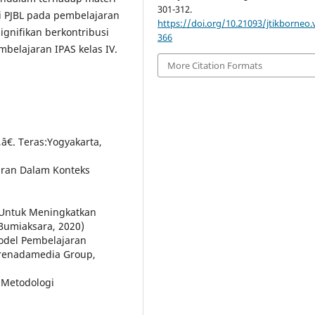
301-312.
i PJBL pada pembelajaran
https://doi.org/10.21093/jtikborneo.v
ignifikan berkontribusi
366
belajaran IPAS kelas IV.
More Citation Formats
€. Teras:Yogyakarta,
aran Dalam Konteks
 Untuk Meningkatkan
 Bumiaksara, 2020)
odel Pembelajaran
: Prenadamedia Group,
 Metodologi