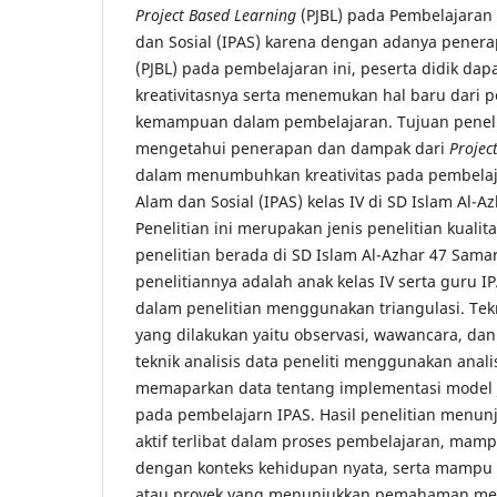
Project Based Learning
(PJBL) pada Pembelajara
dan Sosial (IPAS) karena dengan adanya pener
(PJBL) pada pembelajaran ini, peserta didik d
kreativitasnya serta menemukan hal baru dari
kemampuan dalam pembelajaran. Tujuan penelit
mengetahui penerapan dan dampak dari
Projec
dalam menumbuhkan kreativitas pada pembela
Alam dan Sosial (IPAS) kelas IV di SD Islam Al-A
Penelitian ini merupakan jenis penelitian kualitat
penelitian berada di SD Islam Al-Azhar 47 Sama
penelitiannya adalah anak kelas IV serta guru I
dalam penelitian menggunakan triangulasi. Te
yang dilakukan yaitu observasi, wawancara, da
teknik analisis data peneliti menggunakan anali
memaparkan data tentang implementasi model
pada pembelajarn IPAS. Hasil penelitian menun
aktif terlibat dalam proses pembelajaran, mam
dengan konteks kehidupan nyata, serta mampu
atau proyek yang menunjukkan pemahaman me