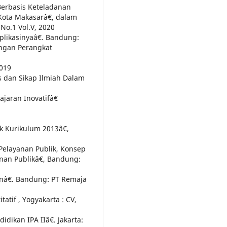
erbasis Keteladanan
Kota Makasarâ€, dalam
No.1 Vol.V, 2020
likasinyaâ€. Bandung:
ngan Perangkat
2019
s dan Sikap Ilmiah Dalam
aran Inovatifâ€
k Kurikulum 2013â€,
Pelayanan Publik, Konsep
nan Publikâ€, Bandung:
nâ€. Bandung: PT Remaja
atif , Yogyakarta : CV,
dikan IPA IIâ€. Jakarta: