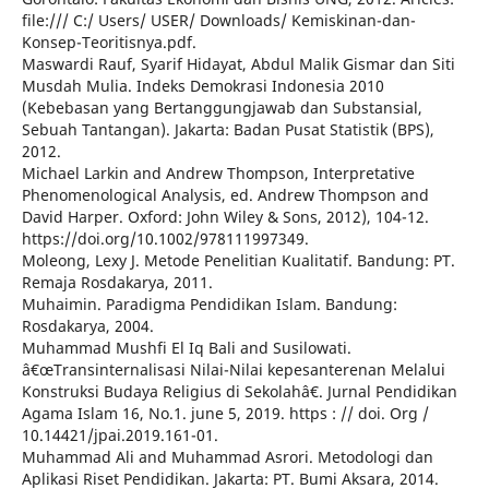
file:/// C:/ Users/ USER/ Downloads/ Kemiskinan-dan-
Konsep-Teoritisnya.pdf.
Maswardi Rauf, Syarif Hidayat, Abdul Malik Gismar dan Siti
Musdah Mulia. Indeks Demokrasi Indonesia 2010
(Kebebasan yang Bertanggungjawab dan Substansial,
Sebuah Tantangan). Jakarta: Badan Pusat Statistik (BPS),
2012.
Michael Larkin and Andrew Thompson, Interpretative
Phenomenological Analysis, ed. Andrew Thompson and
David Harper. Oxford: John Wiley & Sons, 2012), 104-12.
https://doi.org/10.1002/978111997349.
Moleong, Lexy J. Metode Penelitian Kualitatif. Bandung: PT.
Remaja Rosdakarya, 2011.
Muhaimin. Paradigma Pendidikan Islam. Bandung:
Rosdakarya, 2004.
Muhammad Mushfi El Iq Bali and Susilowati.
â€œTransinternalisasi Nilai-Nilai kepesanterenan Melalui
Konstruksi Budaya Religius di Sekolahâ€. Jurnal Pendidikan
Agama Islam 16, No.1. june 5, 2019. https : // doi. Org /
10.14421/jpai.2019.161-01.
Muhammad Ali and Muhammad Asrori. Metodologi dan
Aplikasi Riset Pendidikan. Jakarta: PT. Bumi Aksara, 2014.