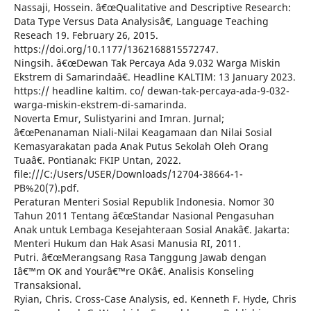
Nassaji, Hossein. â€œQualitative and Descriptive Research:
Data Type Versus Data Analysisâ€, Language Teaching
Reseach 19. February 26, 2015.
https://doi.org/10.1177/1362168815572747.
Ningsih. â€œDewan Tak Percaya Ada 9.032 Warga Miskin
Ekstrem di Samarindaâ€. Headline KALTIM: 13 January 2023.
https:// headline kaltim. co/ dewan-tak-percaya-ada-9-032-
warga-miskin-ekstrem-di-samarinda.
Noverta Emur, Sulistyarini and Imran. Jurnal;
â€œPenanaman Niali-Nilai Keagamaan dan Nilai Sosial
Kemasyarakatan pada Anak Putus Sekolah Oleh Orang
Tuaâ€. Pontianak: FKIP Untan, 2022.
file:///C:/Users/USER/Downloads/12704-38664-1-
PB%20(7).pdf.
Peraturan Menteri Sosial Republik Indonesia. Nomor 30
Tahun 2011 Tentang â€œStandar Nasional Pengasuhan
Anak untuk Lembaga Kesejahteraan Sosial Anakâ€. Jakarta:
Menteri Hukum dan Hak Asasi Manusia RI, 2011.
Putri. â€œMerangsang Rasa Tanggung Jawab dengan
Iâ€™m OK and Yourâ€™re OKâ€. Analisis Konseling
Transaksional.
Ryian, Chris. Cross-Case Analysis, ed. Kenneth F. Hyde, Chris