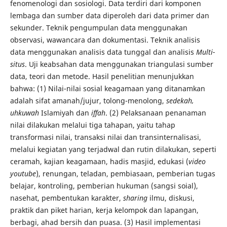
fenomenologi dan sosiologi. Data terdiri dari komponen
lembaga dan sumber data diperoleh dari data primer dan
sekunder. Teknik pengumpulan data menggunakan
observasi, wawancara dan dokumentasi. Teknik analisis
data menggunakan analisis data tunggal dan analisis
Multi-
situs
. Uji keabsahan data menggunakan triangulasi sumber
data, teori dan metode. Hasil penelitian menunjukkan
bahwa: (1) Nilai-nilai sosial keagamaan yang ditanamkan
adalah sifat amanah/jujur, tolong-menolong,
sedekah,
uhkuwah
Islamiyah dan
iffah
. (2) Pelaksanaan penanaman
nilai dilakukan melalui tiga tahapan, yaitu tahap
transformasi nilai, transaksi nilai dan transinternalisasi,
melalui kegiatan yang terjadwal dan rutin dilakukan, seperti
ceramah, kajian keagamaan, hadis masjid, edukasi (
video
youtube
), renungan, teladan, pembiasaan, pemberian tugas
belajar, kontroling, pemberian hukuman (sangsi soial),
nasehat, pembentukan karakter,
sharing
ilmu, diskusi,
praktik dan piket harian, kerja kelompok dan lapangan,
berbagi, ahad bersih dan puasa. (3) Hasil implementasi