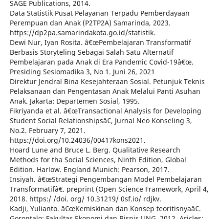
SAGE Publications, 2014.
Data Statistik Pusat Pelayanan Terpadu Pemberdayaan
Perempuan dan Anak (P2TP2A) Samarinda, 2023.
https://dp2pa.samarindakota.go.id/statistik.
Dewi Nur, Iyan Rosita. â€œPembelajaran Transformatif
Berbasis Storyteling Sebagai Salah Satu Alternatif
Pembelajaran pada Anak di Era Pandemic Covid-19â€œ.
Presiding Sesiomadika 3, No 1. Juni 26, 2021
Direktur Jendral Bina Kesejahteraan Sosial. Petunjuk Teknis
Pelaksanaan dan Pengentasan Anak Melalui Panti Asuhan
Anak. Jakarta: Departemen Sosial, 1995.
Fikriyanda et al. â€œTransactional Analysis for Developing
Student Social Relationshipsâ€, Jurnal Neo Konseling 3,
No.2. February 7, 2021.
https://doi.org/10.24036/00417kons2021.
Hoard Lune and Bruce L. Berg. Qualitative Research
Methods for tha Social Sciences, Ninth Edition, Global
Edition. Harlow. England Munich: Pearson, 2017.
Insiyah. â€œStrategi Pengembangan Model Pembelajaran
Transformatifâ€. preprint (Open Science Framework, April 4,
2018. https:/ /doi. org/ 10.31219/ 0sf.io/ rdjkv.
Kadji, Yulianto. â€œKemiskinan dan Konsep teoritisnyaâ€.
Gorontalo: Fakultas Ekonomi dan Bisnis UNG, 2012. Aricles: