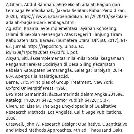
A.Ghani, Abdul Rahman. â€œSekolah adalah Bagian dari
Lembaga Pendidikanâ€, (Jakarta Selatan: Kabar Pendidikan,
2020), https:// www. kabarpendidikan. Id /2020/10/ sekolah-
adalah-bagian-dari-lembaga.html.
Agustin, Khairia. â€œImplementasi Layanan Konseling
Islami di Sekolah Menengah Atas Negeri 1 Tanjung Tiram
Kabupaten Batu Baraâ€, (Sumatera Utara: UINSU, 2017), 61-
62, Jurnal: http: //repository. uinsu. ac.
id/4308/1/pdf%20tesis%20 full. pdf.
Aisyah, Siti. â€œImplementasi nilai-nilai Sosial keagamaan
Penganut Tarekat Qodiriyah di Desa Giling Kecamatan
Pabelan Kabupaten Semarangâ€. Salatiga: Tarbiyah, 2014.
60-63.perpus.iainsalatiga.ac.id.
Berne, Eric. Principles of Group Treatment. New York:
Oxford Universitif Press, 1966.
BPS Kota Samarinda. â€œSamarinda dalam Angka 2015â€.
Katalog: 1102001.6472. Nomor Publish 64726.15.07.
Civen, ed, Lisa M. The Sage Encyclopedia of Qualitative
Reseacrch Methods. Los Angeles, Calif: Sage Publications,
2008.
Creswell, John W. Research Design: Qualitative, Quantitative
and Mixed Methods Approaches, 4th ed. Thaousand Oaks: