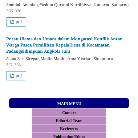
Ananiah Ananiah, Yasinta Qur’aini Nurdiniyya, Sumarno Sumarno
305-326
pdf
Peran Ulama dan Umara dalam Mengatasi Konflik Antar
Warga Pasca Pemilihan Kepala Desa di Kecamatan
Padangsidimpuan Angkola Julu
Asma Sari Siregar, Mailin Mailin, Irma Yusriani Simamora
327-336
pdf
MAIN MENU
Contact
E
ditorial Team
Reviewers
Publication Ethics