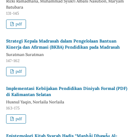
Rizki Ramadhana, Muhammad Syukri Albani Nasution, Maryam
Batubara
131-145
pdf
Strategi Kepala Madrasah dalam Pengelolaan Bantuan
Kinerja dan Afirmasi (BKBA) Pendidikan pada Madrasah
Suratman Suratman
147-162
pdf
Implementasi Kebiijakan Pendidikan Diniyah Formal (PDF)
di Kalimantan Selatan
Husnul Yaqin, Norlaila Norlaila
163-175
pdf
Epistemologi Kitab Syarah Hadis “ManhÄj DhawÄ« Al-