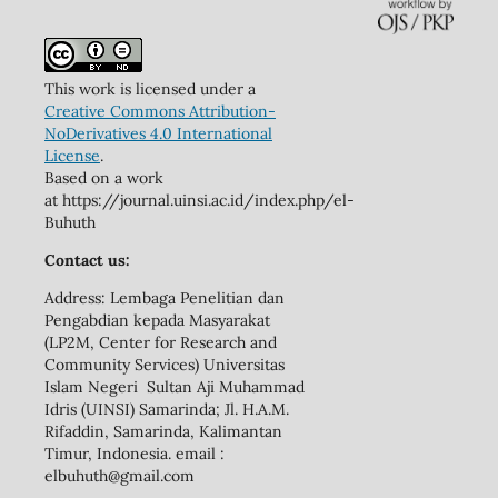
This work is licensed under a
Creative Commons Attribution-
NoDerivatives 4.0 International
License
.
Based on a work
at https://journal.uinsi.ac.id/index.php/el-
Buhuth
Contact us:
Address: Lembaga Penelitian dan
Pengabdian kepada Masyarakat
(LP2M, Center for Research and
Community Services) Universitas
Islam Negeri Sultan Aji Muhammad
Idris (UINSI) Samarinda; Jl. H.A.M.
Rifaddin, Samarinda, Kalimantan
Timur, Indonesia. email :
elbuhuth@gmail.com