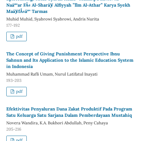
Naáº“ar FÄ« Al-Shará¸¥ Alfiyyah ”˜Ilm Al-Athar” Karya Syekh
Maá¸¥fÅ«áº“ Tarmas
Muhid Muhid, Syabrowi Syabrowi, Andris Nurita
177-192
pdf
The Concept of Giving Punishment Perspective Ibnu
Sahnun and Its Application to the Islamic Education System
in Indonesia
Muhammad Rafli Umam, Nurul Latifatul Inayati
193-203
pdf
Efektivitas Penyaluran Dana Zakat Produktif Pada Program
Satu Keluarga Satu Sarjana Dalam Pemberdayaan Mustahiq
Novera Wandira, K.A. Bukhori Abdullah, Peny Cahaya
205-216
pdf