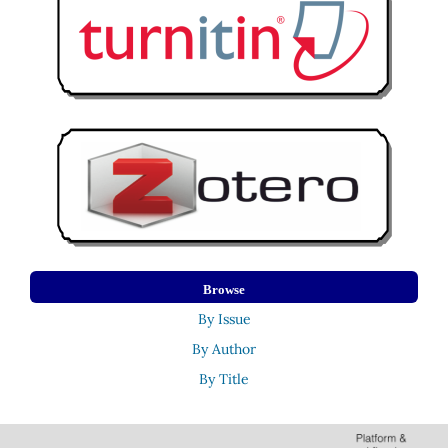
Browse
By Issue
By Author
By Title