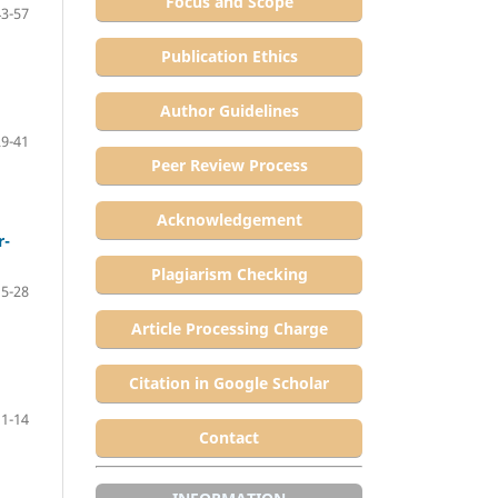
Focus and Scope
43-57
Publication Ethics
Author Guidelines
29-41
Peer Review Process
Acknowledgement
r-
Plagiarism Checking
15-28
Article Processing Charge
Citation in Google Scholar
1-14
Contact