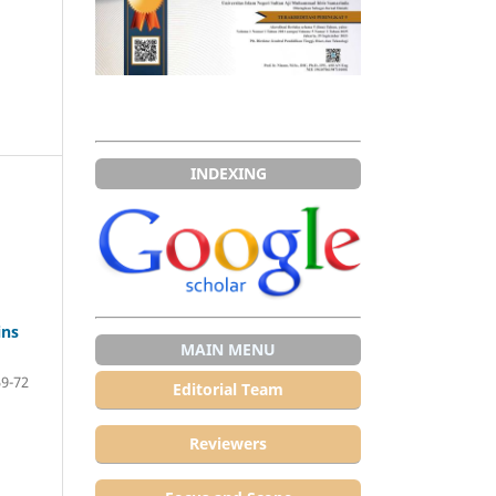
INDEXING
ins
MAIN MENU
59-72
Editorial Team
Reviewers