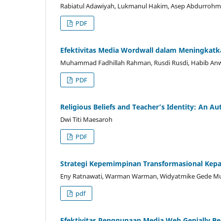
Rabiatul Adawiyah, Lukmanul Hakim, Asep Abdurroh
PDF
Efektivitas Media Wordwall dalam Meningkatka
Muhammad Fadhillah Rahman, Rusdi Rusdi, Habib Anw
PDF
Religious Beliefs and Teacher’s Identity: An 
Dwi Titi Maesaroh
PDF
Strategi Kepemimpinan Transformasional Kep
Eny Ratnawati, Warman Warman, Widyatmike Gede M
pdf
Efektivitas Penggunaan Media Web Genially B