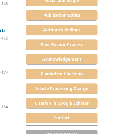
Focus and Scope
-145
Publication Ethics
Author Guidelines
rti
-162
Peer Review Process
Acknowledgement
-174
Plagiarism Checking
Article Processing Charge
Citation in Google Scholar
-184
Contact