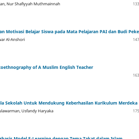
man, Nur Shafiyyah Muthmainnah
133
n Motivasi Belajar Siswa pada Mata Pelajaran PAI dan Budi Peke
ar Al-Anshori
147
Autoethnography of A Muslim English Teacher
163
ala Sekolah Untuk Mendukung Keberhasilan Kurikulum Merdeka
ulawarman, Usfandy Haryaka
175
erbasis Model E-Learning dengan Tema Zakat dalam Islam