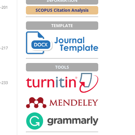
INFORMATION
-201
SCOPUS Citation Analysis
TEMPLATE
-217
TOOLS
-233