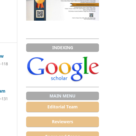
INDEXING
ew
-118
lam
MAIN MENU
-131
Editorial Team
Reviewers